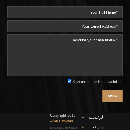
Sign me up for the newsletter!
Plea
Copyright 2015
الرئيسية
Arab Lawyers
من نحن
Designed & Developed