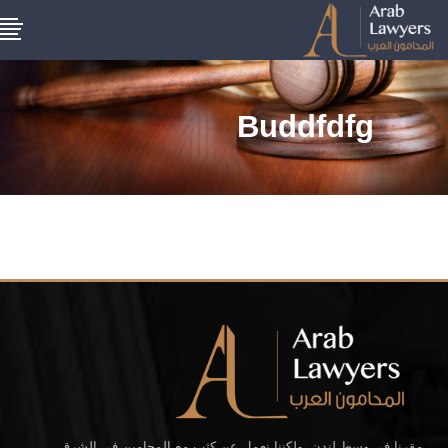
Buddfdfg
مقرنا في وسط لندن، ولكننا نعمل عن كثب مع المحامين في الشرق