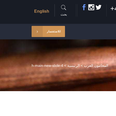
+
English
بحث
للاستفسار
المحامون العرب
>
الرئيسية
>
h-main-new-slide-4