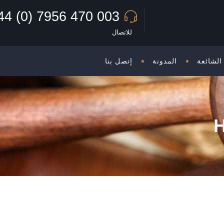
44 (0) 7956 470 003
للاتصال
الشائعة
المدونة
إتصل بنا
H