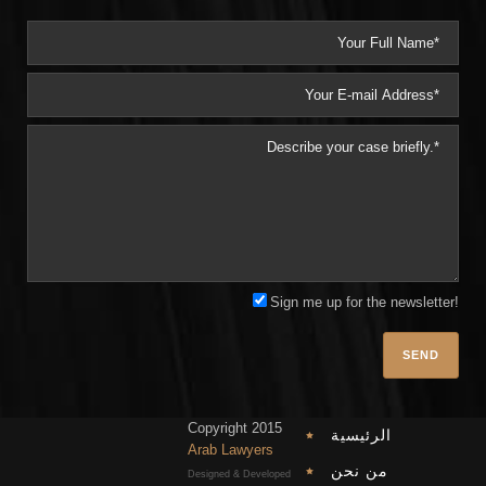
Sign me up for the newsletter!
Plea
Copyright 2015
الرئيسية
Arab Lawyers
من نحن
Designed & Developed