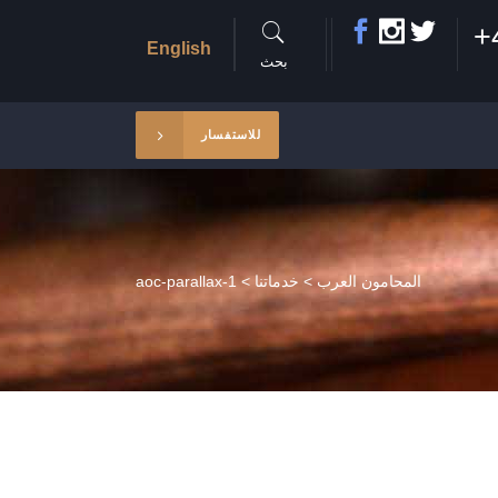
+
English
بحث
للاستفسار
المحامون العرب
>
خدماتنا
>
aoc-parallax-1