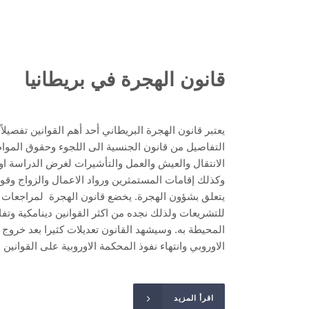
قانون الهجرة في بريطانيا
يعتبر قانون الهجرة البريطاني أحد أهم القوانين تفصيلا
التفاصيل من قانون الجنسية الى اللجوء وحقوق المواط
الانتقال والعيش والعمل والتأشيرات لغرض الدراسة او ا
وكذلك إقامات المستمثرين ورواد الاعمال والزواج وقوان
يتعلق بشؤون الهجرة. يخضع قانون الهجرة لمراجعات د
للتشريعات ولذلك نجده من اكثر القوانين دينامكية وتف
المحيطة به. وسيشهد القانون تعديلات كثيرا بعد خروج بر
الاوروبي وانتهاء نفوذ المحكمة الاوروبية على القوانين ا
اقرأ المزيد