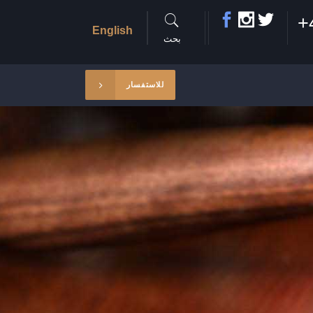
+
English
بحث
للاستفسار