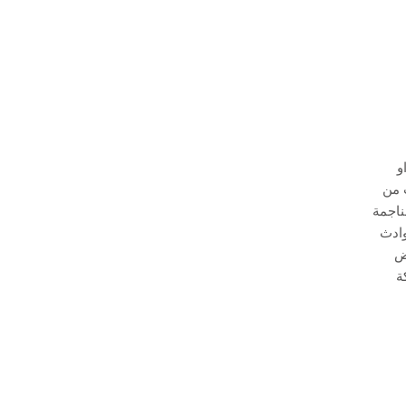
و
 من
ناجمة
وادث
ض
ة