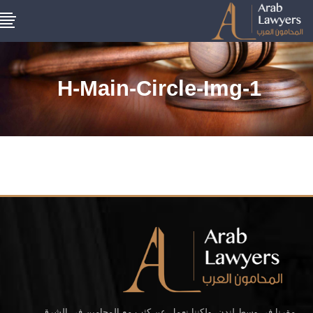
H-Main-Circle-Img-1
مقرنا في وسط لندن، ولكننا نعمل عن كثب مع المحامين في الشرق