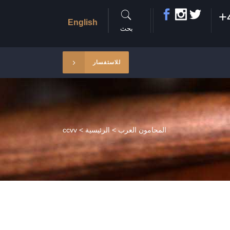
+
English
بحث
للاستفسار
المحامون العرب
>
الرئيسية
>
ccvv