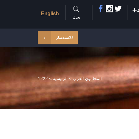
+
English
بحث
للاستفسار
المحامون العرب
>
الرئيسية
>
1222