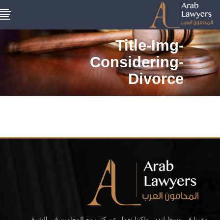
Title-Img-
Considering-
Divorce
مقرنا في وسط لندن، ولكننا نعمل عن كثب مع المحامين في الشرق