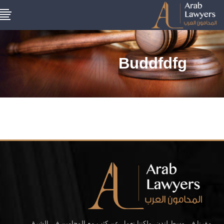
Buddfdfg
مقرنا في وسط لندن، ولكننا نعمل عن كثب مع المحامين في الشرق