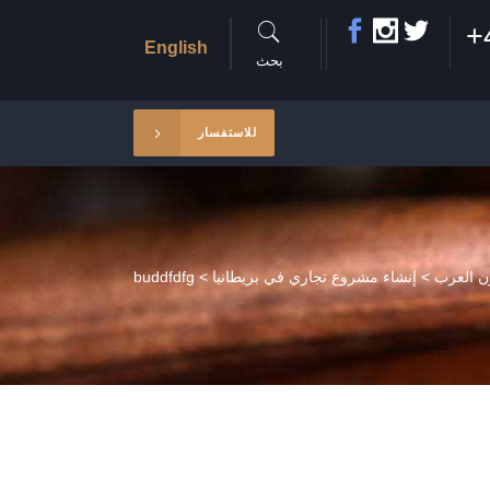
+
English
بحث
للاستفسار
ن العرب
>
إنشاء مشروع تجاري في بريطانيا
>
buddfdfg